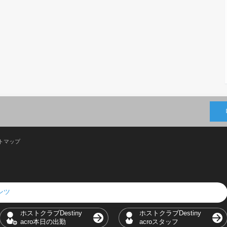
トマップ
テンツ
ホストクラブDestiny
ホストクラブDestiny
acro本日の出勤
acroスタッフ