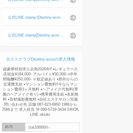
公式LINE stamp [Destiny-acro-波旬]
公式LINE stamp[Destiny-acro-天照陽]
ホストクラブDestiny acroの求人情報
超豪華特別求人企画2026年‼︎ ▪️レギュラー入
店祝金¥184,000- アルバイト¥30,000- ▪️半年
間報酬¥250,000- ※規定値あり ▪️県外からの
交通費支給 ▪️マンション費無料‼︎今ならマン
ション費用3ヶ月無料 ▪️ヘアメイク代無料(専
属のヘアメイク有り) ▪️携帯費用支給 ▪️名刺無
料 ▪️宣材撮影費無料 ▪️自社エステサロン完備
問い合わせ先 店舗:087-823-8950 19時から
25時まで 求人担当 沖:090-5719-3434 24hOK
LINE okioki.
給与
10000
日給
円