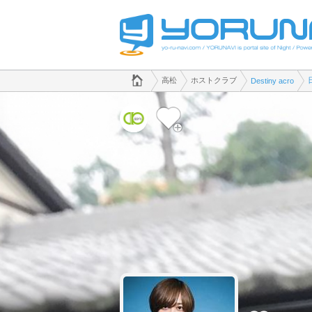
でホストクラブのことなら、ホストクラブ Destiny acro([kana])
香川県版
高松
ホストクラブ
Destiny acro