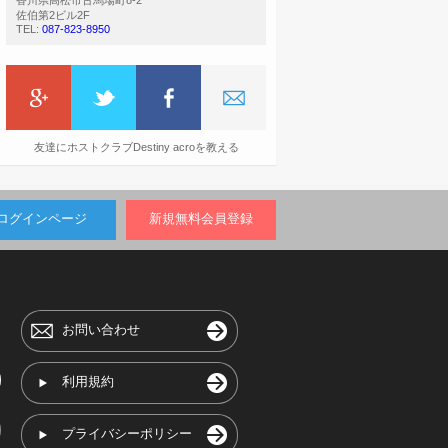
香川県高松市古馬場町8-2
佐伯第2ビル2F
TEL:
087-823-8950
友達にホストクラブDestiny acroを教える
ログインページ
新規無料会員登録
お問い合わせ
利用規約
プライバシーポリシー