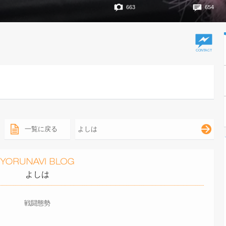
663
654
一覧に戻る
よしは
よしは
戦闘態勢