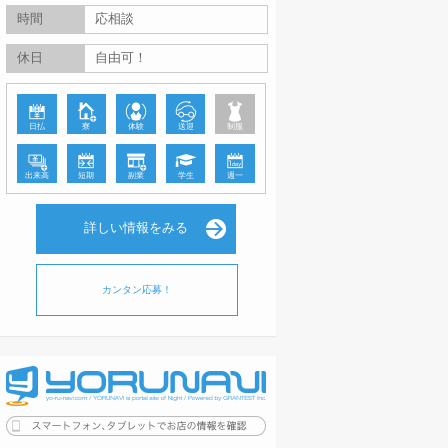
時間
応相談
休日
自由可！
日払
寮
体験
送迎
制服
出来高
短期
副業
学生
週一
詳しい情報をみる
カンタン応募！