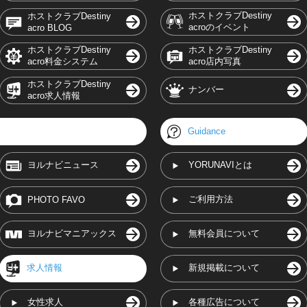
ホストクラブDestiny
ホストクラブDestiny
acroのイベント
acro BLOG
ホストクラブDestiny
ホストクラブDestiny
acro料金システム
acro店内写真
ホストクラブDestiny
ナンバー
acro求人情報
Guidance
ヨルナビニュース
YORUNAVIとは
ご利用方法
PHOTO FAVO
ヨルナビマニアックス
無料会員について
求人情報
新規掲載について
女性求人
各種広告について