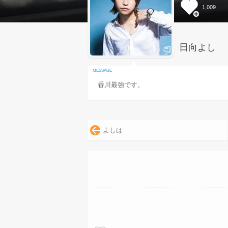
1,009
日向よし
香川最強です。
よしは