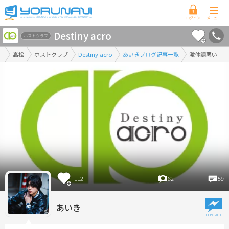
香
Destiny acro
川
ホストクラブ
県
高松
ホストクラブ
Destiny acro
あいきブログ記事一覧
激体調悪い
版
112
82
59
あいき