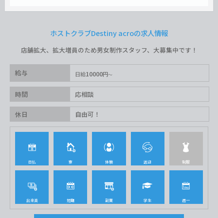
ホストクラブDestiny acroの求人情報
店舗拡大、拡大増員のため男女制作スタッフ、大募集中です！
給与
10000
日給
円
時間
応相談
休日
自由可！
日払
寮
体験
送迎
制服
出来高
短期
副業
学生
週一