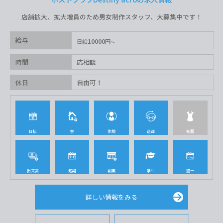
店舗拡大、拡大増員のため男女制作スタッフ、大募集中です！
給与
10000
日給
円
時間
応相談
休日
自由可！
日払
寮
体験
送迎
制服
出来高
短期
副業
学生
週一
詳しい情報をみる