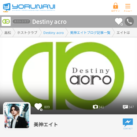
香
Destiny acro
川
ホストクラブ
県
高松
ホストクラブ
Destiny acro
美神エイトブログ記事一覧
エイトは
版
809
341
347
美神エイト