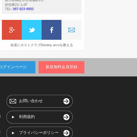
香川県高松市古馬場町8-2
佐伯第2ビル2F
TEL:
087-823-8950
友達にホストクラブDestiny acroを教える
ログインページ
新規無料会員登録
お問い合わせ
利用規約
プライバシーポリシー