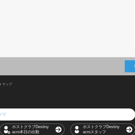
トマップ
テンツ
ホストクラブDestiny
ホストクラブDestiny
acro本日の出勤
acroスタッフ