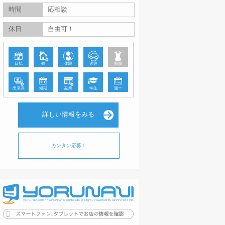
時間
応相談
休日
自由可！
日払
寮
体験
送迎
制服
出来高
短期
副業
学生
週一
詳しい情報をみる
カンタン応募！