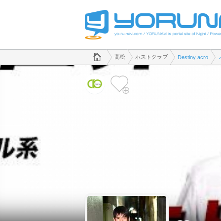
でホストクラブのことなら、ホストクラブ Destiny acro([kana])
香川県版
高松
ホストクラブ
Destiny acro