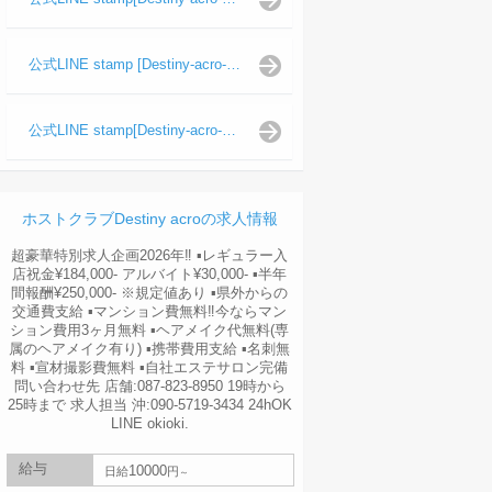
公式LINE stamp [Destiny-acro-波旬]
公式LINE stamp[Destiny-acro-天照陽]
ホストクラブDestiny acroの求人情報
超豪華特別求人企画2026年‼︎ ▪️レギュラー入
店祝金¥184,000- アルバイト¥30,000- ▪️半年
間報酬¥250,000- ※規定値あり ▪️県外からの
交通費支給 ▪️マンション費無料‼︎今ならマン
ション費用3ヶ月無料 ▪️ヘアメイク代無料(専
属のヘアメイク有り) ▪️携帯費用支給 ▪️名刺無
料 ▪️宣材撮影費無料 ▪️自社エステサロン完備
問い合わせ先 店舗:087-823-8950 19時から
25時まで 求人担当 沖:090-5719-3434 24hOK
LINE okioki.
給与
10000
日給
円