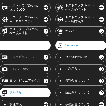
ホストクラブDestiny
ホストクラブDestiny
acroのイベント
acro BLOG
ホストクラブDestiny
ホストクラブDestiny
acro料金システム
acro店内写真
ホストクラブDestiny
ナンバー
acro求人情報
Guidance
ヨルナビニュース
YORUNAVIとは
ご利用方法
PHOTO FAVO
ヨルナビマニアックス
無料会員について
求人情報
新規掲載について
女性求人
各種広告について