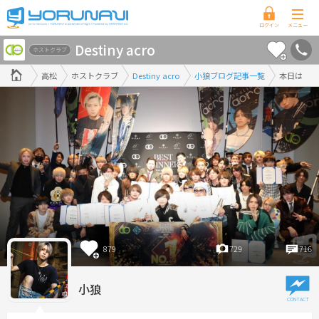
香
Destiny acro
川
ホストクラブ
県
高松
ホストクラブ
Destiny acro
小狼ブログ記事一覧
本日は
版
879
729
716
小狼