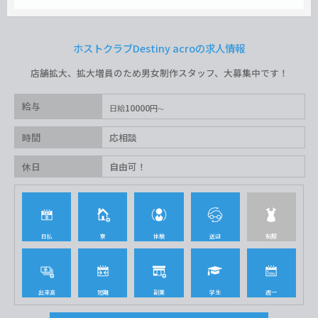
ホストクラブDestiny acroの求人情報
店舗拡大、拡大増員のため男女制作スタッフ、大募集中です！
給与
10000
日給
円
時間
応相談
休日
自由可！
日払
寮
体験
送迎
制服
出来高
短期
副業
学生
週一