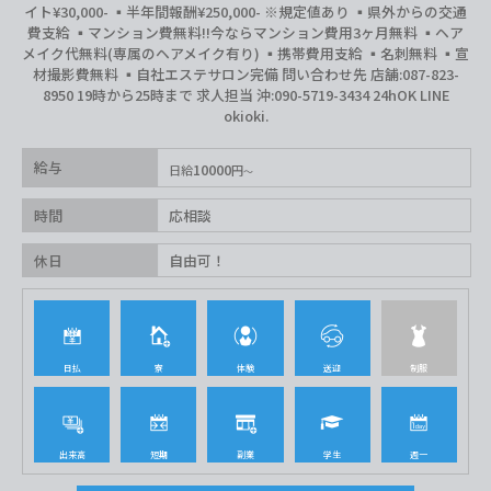
イト¥30,000- ▪️半年間報酬¥250,000- ※規定値あり ▪️県外からの交通
費支給 ▪️マンション費無料‼︎今ならマンション費用3ヶ月無料 ▪️ヘア
メイク代無料(専属のヘアメイク有り) ▪️携帯費用支給 ▪️名刺無料 ▪️宣
材撮影費無料 ▪️自社エステサロン完備 問い合わせ先 店舗:087-823-
8950 19時から25時まで 求人担当 沖:090-5719-3434 24hOK LINE
okioki.
給与
10000
日給
円
時間
応相談
休日
自由可！
日払
寮
体験
送迎
制服
出来高
短期
副業
学生
週一