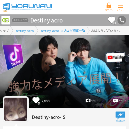
香
Destiny acro
川
ホストクラブ
県
クラブ
Destiny acro
Destiny-acro- Sブログ記事一覧
おはようございます。
版
7,085
4307
2,403
Destiny-acro- S