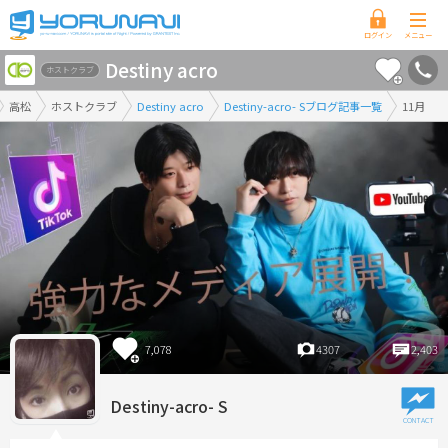
香
Destiny acro
川
ホストクラブ
県
高松
ホストクラブ
Destiny acro
Destiny-acro- Sブログ記事一覧
11月
版
7,078
4307
2,403
Destiny-acro- S