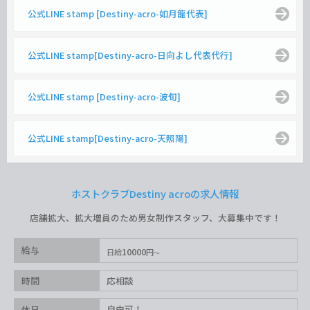
公式LINE stamp [Destiny-acro-如月龍代表]
公式LINE stamp[Destiny-acro-日向よし代表代行]
公式LINE stamp [Destiny-acro-波旬]
公式LINE stamp[Destiny-acro-天照陽]
ホストクラブDestiny acroの求人情報
店舗拡大、拡大増員のため男女制作スタッフ、大募集中です！
給与
10000
日給
円
時間
応相談
休日
自由可！