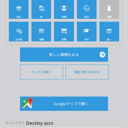
日払
寮
体験
送迎
制服
出来高
短期
副業
学生
週一
詳しい情報をみる
カンタン応募！
電話で問い合わせる
Googleマップで開く
Destiny acro
ホストクラブ