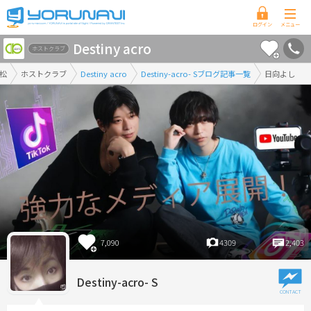
香
Destiny acro
川
ホストクラブ
県
松
ホストクラブ
Destiny acro
Destiny-acro- Sブログ記事一覧
日向よし
版
7,090
4309
2,403
Destiny-acro- S