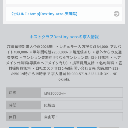
公式LINE stamp[Destiny-acro-天照陽]
ホストクラブDestiny acroの求人情報
超豪華特別求人企画2026年‼︎ ▪️レギュラー入店祝金¥184,000- アルバ
イト¥30,000- ▪️半年間報酬¥250,000- ※規定値あり ▪️県外からの交通
費支給 ▪️マンション費無料‼︎今ならマンション費用3ヶ月無料 ▪️ヘア
メイク代無料(専属のヘアメイク有り) ▪️携帯費用支給 ▪️名刺無料 ▪️宣
材撮影費無料 ▪️自社エステサロン完備 問い合わせ先 店舗:087-823-
8950 19時から25時まで 求人担当 沖:090-5719-3434 24hOK LINE
okioki.
給与
10000
日給
円
時間
応相談
休日
自由可！