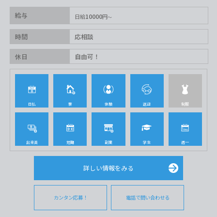
給与
10000
日給
円
時間
応相談
休日
自由可！
日払
寮
体験
送迎
制服
出来高
短期
副業
学生
週一
詳しい情報をみる
カンタン応募！
電話で問い合わせる