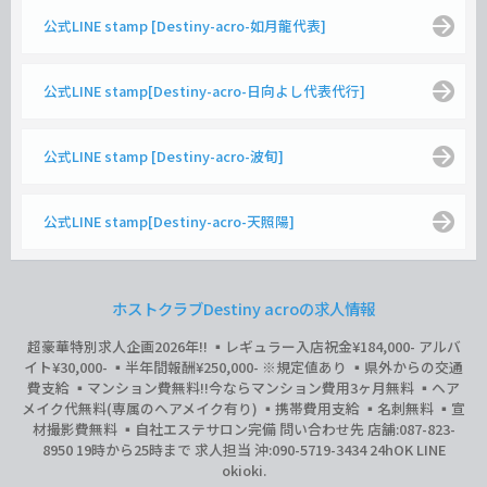
公式LINE stamp [Destiny-acro-如月龍代表]
公式LINE stamp[Destiny-acro-日向よし代表代行]
公式LINE stamp [Destiny-acro-波旬]
公式LINE stamp[Destiny-acro-天照陽]
ホストクラブDestiny acroの求人情報
超豪華特別求人企画2026年‼︎ ▪️レギュラー入店祝金¥184,000- アルバ
イト¥30,000- ▪️半年間報酬¥250,000- ※規定値あり ▪️県外からの交通
費支給 ▪️マンション費無料‼︎今ならマンション費用3ヶ月無料 ▪️ヘア
メイク代無料(専属のヘアメイク有り) ▪️携帯費用支給 ▪️名刺無料 ▪️宣
材撮影費無料 ▪️自社エステサロン完備 問い合わせ先 店舗:087-823-
8950 19時から25時まで 求人担当 沖:090-5719-3434 24hOK LINE
okioki.