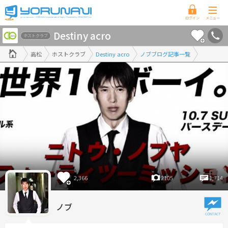
香
Destiny acro
川
ホストクラブ
県
高松
ホストクラブ
Destiny acro
ノブブログ記事一覧
版
2,366
2105
1,714
ノブ