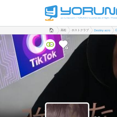
でホストクラブのことなら、ホストクラブ Destiny acro([kana])
香川県版
高松
ホストクラブ
Destiny acro