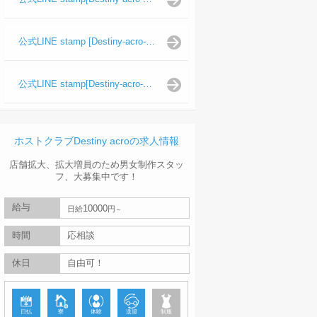
公式LINE stamp [Destiny-acro-波旬]
公式LINE stamp[Destiny-acro-天照陽]
ホストクラブDestiny acroの求人情報
店舗拡大、拡大増員のため男女制作スタッ
フ、大募集中です！
給与
10000
日給
円
時間
応相談
休日
自由可！
日払
寮
体験
送迎
制服