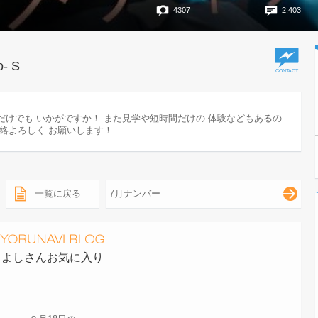
4307
2,403
o- S
だけでも いかがですか！ また見学や短時間だけの 体験などもあるの
連絡よろしく お願いします！
一覧に戻る
7月ナンバー
よしさんお気に入り