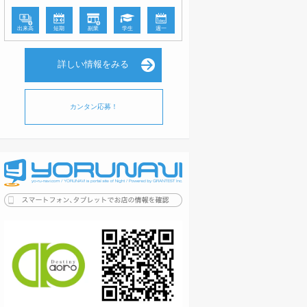
出来高
短期
副業
学生
週一
詳しい情報をみる
カンタン応募！