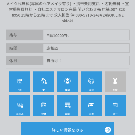
メイク代無料(専属のヘアメイク有り) ▪️携帯費用支給 ▪️名刺無料 ▪️宣
材撮影費無料 ▪️自社エステサロン完備 問い合わせ先 店舗:087-823-
8950 19時から25時まで 求人担当 沖:090-5719-3434 24hOK LINE
okioki.
給与
10000
日給
円
時間
応相談
休日
自由可！
日払
寮
体験
送迎
制服
出来高
短期
副業
学生
週一
詳しい情報をみる