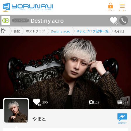
香
Destiny acro
川
ホストクラブ
県
高松
ホストクラブ
Destiny acro
やまとブログ記事一覧
4月5日
版
205
129
133
やまと