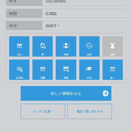
給与
10000
日給
円
時間
応相談
休日
自由可！
日払
寮
体験
送迎
制服
出来高
短期
副業
学生
週一
詳しい情報をみる
カンタン応募！
電話で問い合わせる