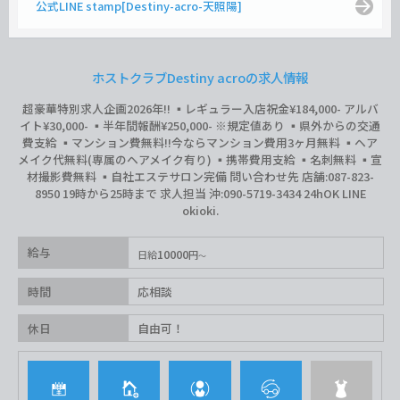
公式LINE stamp[Destiny-acro-天照陽]
ホストクラブDestiny acroの求人情報
超豪華特別求人企画2026年‼︎ ▪️レギュラー入店祝金¥184,000- アルバ
イト¥30,000- ▪️半年間報酬¥250,000- ※規定値あり ▪️県外からの交通
費支給 ▪️マンション費無料‼︎今ならマンション費用3ヶ月無料 ▪️ヘア
メイク代無料(専属のヘアメイク有り) ▪️携帯費用支給 ▪️名刺無料 ▪️宣
材撮影費無料 ▪️自社エステサロン完備 問い合わせ先 店舗:087-823-
8950 19時から25時まで 求人担当 沖:090-5719-3434 24hOK LINE
okioki.
給与
10000
日給
円
時間
応相談
休日
自由可！