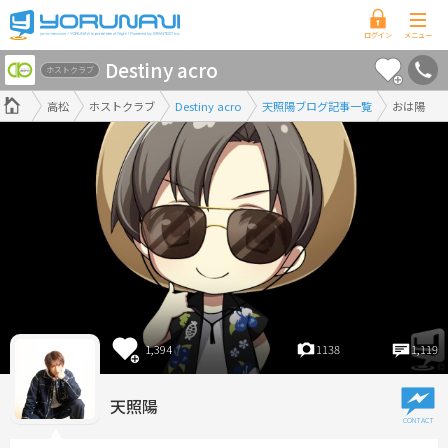
香
Destiny acro
川
ホストクラブ
県
高松
ホストクラブ
Destiny acro
天照陽ブログ記事一覧
おは陽
版
1,394
1138
1,119
天照陽