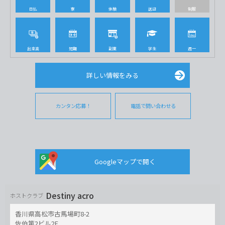
日払
寮
体験
送迎
制服
出来高
短期
副業
学生
週一
詳しい情報をみる
カンタン応募！
電話で問い合わせる
Googleマップで開く
Destiny acro
ホストクラブ
香川県高松市古馬場町8-2
佐伯第2ビル2F