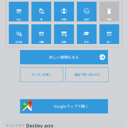
日払
寮
体験
送迎
制服
出来高
短期
副業
学生
週一
詳しい情報をみる
カンタン応募！
電話で問い合わせる
Googleマップで開く
Destiny acro
ホストクラブ