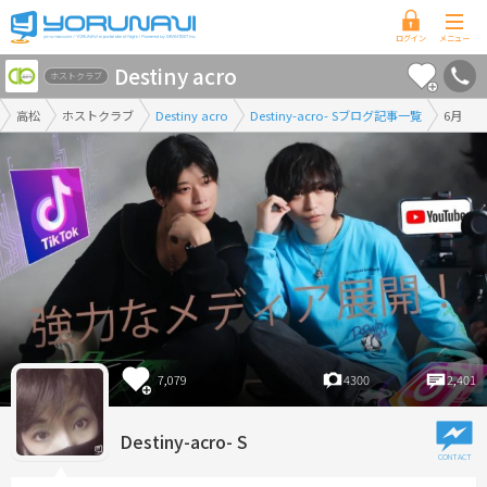
香
Destiny acro
川
ホストクラブ
県
高松
ホストクラブ
Destiny acro
Destiny-acro- Sブログ記事一覧
6月
版
7,079
4300
2,401
Destiny-acro- S