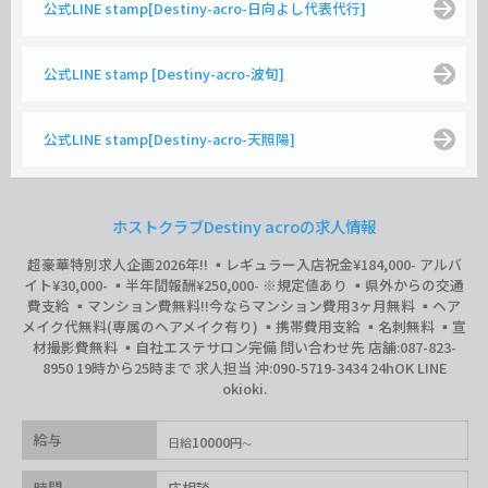
公式LINE stamp[Destiny-acro-日向よし代表代行]
公式LINE stamp [Destiny-acro-波旬]
公式LINE stamp[Destiny-acro-天照陽]
ホストクラブDestiny acroの求人情報
超豪華特別求人企画2026年‼︎ ▪️レギュラー入店祝金¥184,000- アルバ
イト¥30,000- ▪️半年間報酬¥250,000- ※規定値あり ▪️県外からの交通
費支給 ▪️マンション費無料‼︎今ならマンション費用3ヶ月無料 ▪️ヘア
メイク代無料(専属のヘアメイク有り) ▪️携帯費用支給 ▪️名刺無料 ▪️宣
材撮影費無料 ▪️自社エステサロン完備 問い合わせ先 店舗:087-823-
8950 19時から25時まで 求人担当 沖:090-5719-3434 24hOK LINE
okioki.
給与
10000
日給
円
時間
応相談