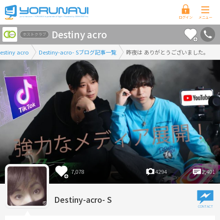
香
Destiny acro
川
ホストクラブ
県
estiny acro
Destiny-acro- Sブログ記事一覧
昨夜は ありがとうございました。
版
7,078
4294
2,401
Destiny-acro- S