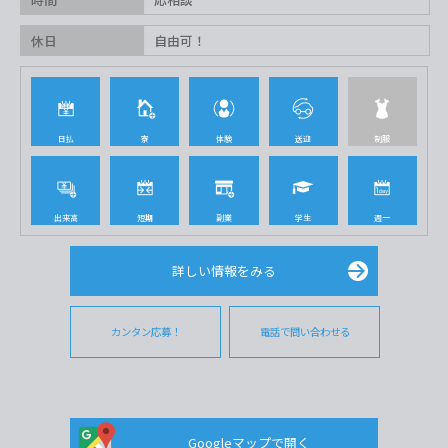
休日
自由可！
日払
寮
体験
送迎
制服
出来高
短期
副業
学生
週一
詳しい情報をみる
カンタン応募！
電話で問い合わせる
Googleマップで開く