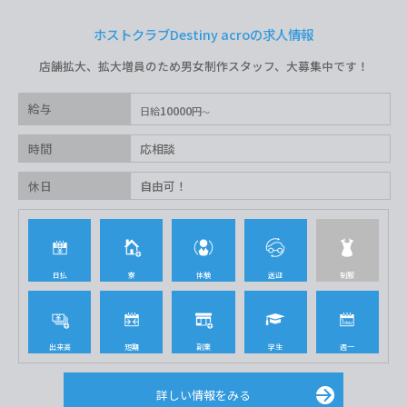
ホストクラブDestiny acroの求人情報
店舗拡大、拡大増員のため男女制作スタッフ、大募集中です！
給与
10000
日給
円
時間
応相談
休日
自由可！
日払
寮
体験
送迎
制服
出来高
短期
副業
学生
週一
詳しい情報をみる