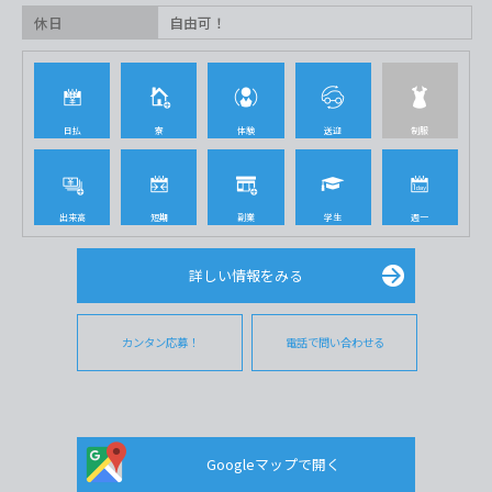
休日
自由可！
日払
寮
体験
送迎
制服
出来高
短期
副業
学生
週一
詳しい情報をみる
カンタン応募！
電話で問い合わせる
Googleマップで開く