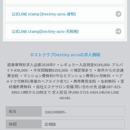
公式LINE stamp [Destiny-acro-波旬]
公式LINE stamp[Destiny-acro-天照陽]
ホストクラブDestiny acroの求人情報
超豪華特別求人企画2026年‼︎ ▪️レギュラー入店祝金¥184,000- アルバ
イト¥30,000- ▪️半年間報酬¥250,000- ※規定値あり ▪️県外からの交通
費支給 ▪️マンション費無料‼︎今ならマンション費用3ヶ月無料 ▪️ヘア
メイク代無料(専属のヘアメイク有り) ▪️携帯費用支給 ▪️名刺無料 ▪️宣
材撮影費無料 ▪️自社エステサロン完備 問い合わせ先 店舗:087-823-
8950 19時から25時まで 求人担当 沖:090-5719-3434 24hOK LINE
okioki.
給与
10000
日給
円
時間
応相談