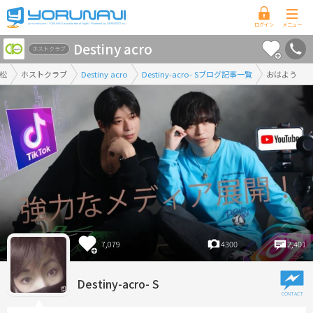
香
Destiny acro
川
ホストクラブ
県
松
ホストクラブ
Destiny acro
Destiny-acro- Sブログ記事一覧
おはよう
版
7,079
4300
2,401
Destiny-acro- S