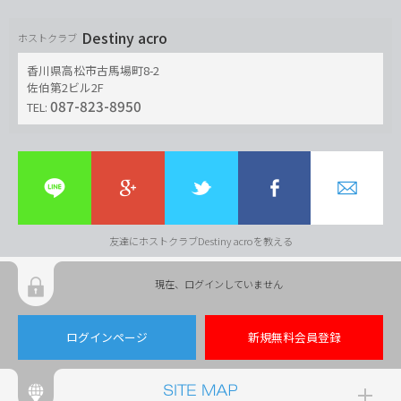
Destiny acro
ホストクラブ
香川県高松市古馬場町8-2
佐伯第2ビル2F
087-823-8950
TEL:
友達にホストクラブDestiny acroを教える
現在、ログインしていません
ログインページ
新規無料会員登録