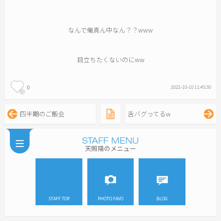
なんで俺真ん中なん？？www
目立ちたくないのにww
0
2022-10-10 11:45:30
四半期のご飯会
舌バグってるw
天照陽のメニュー
STAFF TOP
PHOTO FAVO
BLOG