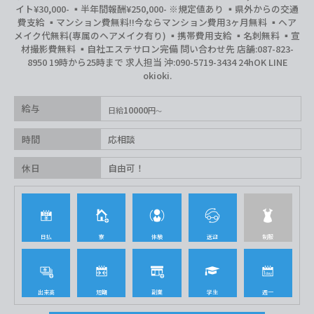
イト¥30,000- ▪️半年間報酬¥250,000- ※規定値あり ▪️県外からの交通
費支給 ▪️マンション費無料‼︎今ならマンション費用3ヶ月無料 ▪️ヘア
メイク代無料(専属のヘアメイク有り) ▪️携帯費用支給 ▪️名刺無料 ▪️宣
材撮影費無料 ▪️自社エステサロン完備 問い合わせ先 店舗:087-823-
8950 19時から25時まで 求人担当 沖:090-5719-3434 24hOK LINE
okioki.
給与
10000
日給
円
時間
応相談
休日
自由可！
日払
寮
体験
送迎
制服
出来高
短期
副業
学生
週一