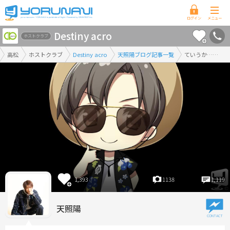
香
Destiny acro
川
ホストクラブ
県
高松
ホストクラブ
Destiny acro
天照陽ブログ記事一覧
ていうか……
版
1,393
1138
1,119
天照陽