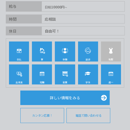
給与
10000
日給
円
時間
応相談
休日
自由可！
日払
寮
体験
送迎
制服
出来高
短期
副業
学生
週一
詳しい情報をみる
カンタン応募！
電話で問い合わせる