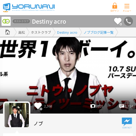
香
Destiny acro
川
ホストクラブ
県
高松
ホストクラブ
Destiny acro
ノブブログ記事一覧
版
2,368
2105
1,714
ノブ