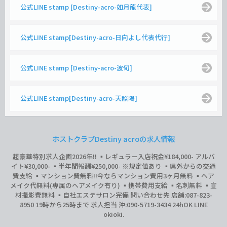
公式LINE stamp [Destiny-acro-如月龍代表]
公式LINE stamp[Destiny-acro-日向よし代表代行]
公式LINE stamp [Destiny-acro-波旬]
公式LINE stamp[Destiny-acro-天照陽]
ホストクラブDestiny acroの求人情報
超豪華特別求人企画2026年‼︎ ▪️レギュラー入店祝金¥184,000- アルバ
イト¥30,000- ▪️半年間報酬¥250,000- ※規定値あり ▪️県外からの交通
費支給 ▪️マンション費無料‼︎今ならマンション費用3ヶ月無料 ▪️ヘア
メイク代無料(専属のヘアメイク有り) ▪️携帯費用支給 ▪️名刺無料 ▪️宣
材撮影費無料 ▪️自社エステサロン完備 問い合わせ先 店舗:087-823-
8950 19時から25時まで 求人担当 沖:090-5719-3434 24hOK LINE
okioki.