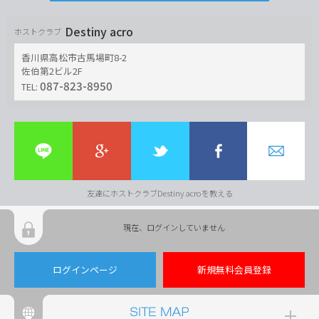
Destiny acro
ホストクラブ
香川県高松市古馬場町8-2
佐伯第2ビル2F
087-823-8950
TEL:
友達にホストクラブDestiny acroを教える
現在、ログインしていません
ログインページ
新規無料会員登録