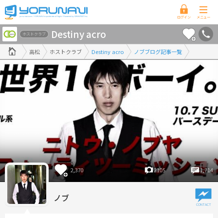
香
Destiny acro
川
ホストクラブ
県
高松
ホストクラブ
Destiny acro
ノブブログ記事一覧
版
2,370
2105
1,714
ノブ