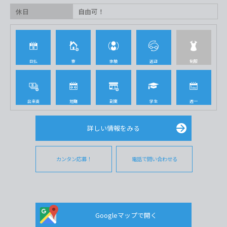
休日
自由可！
日払
寮
体験
送迎
制服
出来高
短期
副業
学生
週一
詳しい情報をみる
カンタン応募！
電話で問い合わせる
Googleマップで開く