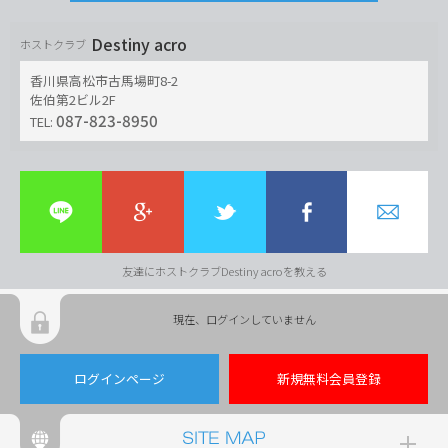
Destiny acro
ホストクラブ
香川県高松市古馬場町8-2
佐伯第2ビル2F
087-823-8950
TEL:
友達にホストクラブDestiny acroを教える
現在、ログインしていません
ログインページ
新規無料会員登録