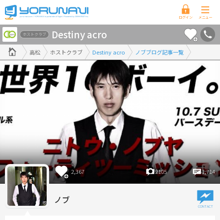
香
Destiny acro
川
ホストクラブ
県
高松
ホストクラブ
Destiny acro
ノブブログ記事一覧
版
2,367
2105
1,714
ノブ