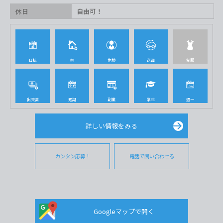
休日
自由可！
日払
寮
体験
送迎
制服
出来高
短期
副業
学生
週一
詳しい情報をみる
カンタン応募！
電話で問い合わせる
Googleマップで開く