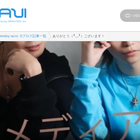
Destiny-acro- Sブログ記事一覧
ありがとう（╹◡╹）ございます！