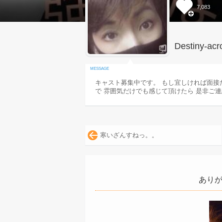
7,083
Destiny-acr
キャスト募集中です。 もし宜しければ面接
で 雰囲気だけでも感じて頂けたら 是非ご
寒いざんすねっ。。
ありが