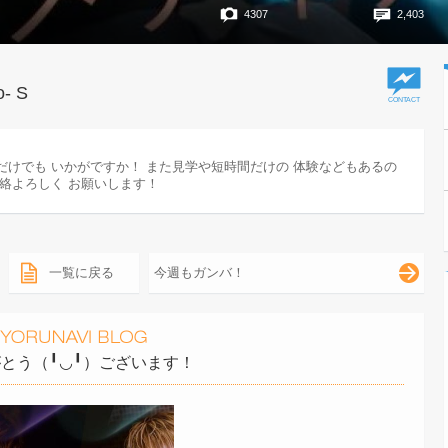
4307
2,403
o- S
だけでも いかがですか！ また見学や短時間だけの 体験などもあるの
連絡よろしく お願いします！
一覧に戻る
今週もガンバ！
とう（╹◡╹）ございます！