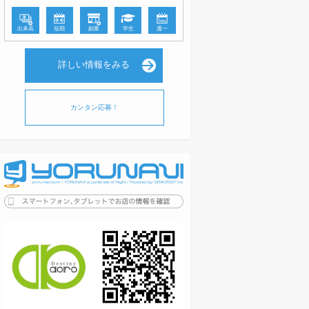
出来高
短期
副業
学生
週一
詳しい情報をみる
カンタン応募！