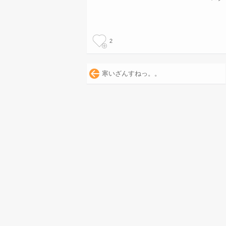
2
寒いざんすねっ。。