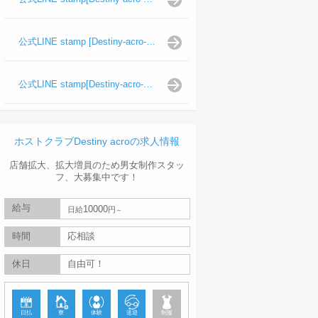
公式LINE stamp [Destiny-acro-波旬]
公式LINE stamp[Destiny-acro-天照陽]
ホストクラブDestiny acroの求人情報
店舗拡大、拡大増員のため男女制作スタッ
フ、大募集中です！
給与
10000
日給
円
時間
応相談
休日
自由可！
日払
寮
体験
送迎
制服