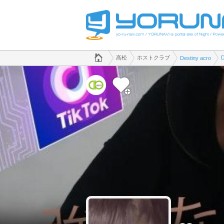
でホストクラブのことなら、ホストクラブ Destiny acro([kana])
香川県版
高松
ホストクラブ
Destiny acro