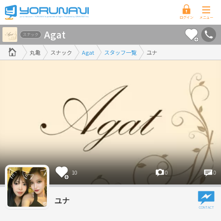
香
Agat
川
スナック
県
丸亀
スナック
Agat
スタッフ一覧
ユナ
版
10
0
0
ユナ