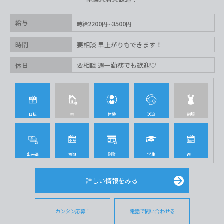
給与
2200
3500
時給
円
円
時間
要相談 早上がりもできます！
休日
要相談 週一勤務でも歓迎♡
日払
寮
体験
送迎
制服
出来高
短期
副業
学生
週一
詳しい情報をみる
カンタン応募！
電話で問い合わせる