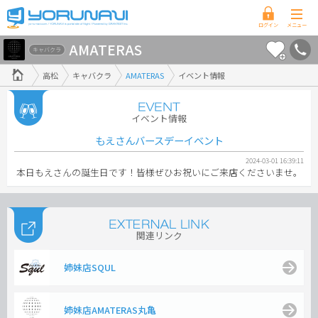
香
AMATERAS
川
キャバクラ
県
高松
キャバクラ
AMATERAS
イベント情報
版
イベント情報
もえさんバースデーイベント
2024-03-01 16:39:11
本日もえさんの誕生日です！皆様ぜひお祝いにご来店くださいませ。
関連リンク
姉妹店SQUL
姉妹店AMATERAS丸亀