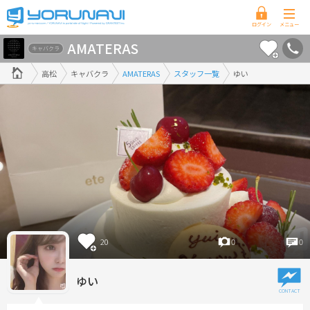
香
AMATERAS
川
キャバクラ
県
高松
キャバクラ
AMATERAS
スタッフ一覧
ゆい
版
20
0
0
ゆい