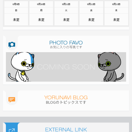
8月9日
8月10日
8月11日
8月12日
8月13日
日
月
火
水
木
未定
未定
未定
未定
未定
お気に入りの写真です
BLOGのトピックスです