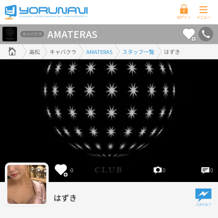
香
AMATERAS
川
キャバクラ
県
高松
キャバクラ
AMATERAS
スタッフ一覧
はずき
版
0
0
0
はずき