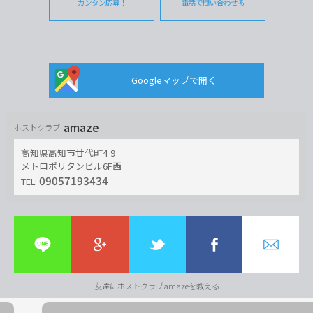
カンタン応募！
電話で問い合わせる
Googleマップで開く
amaze
ホストクラブ
高知県高知市廿代町4-9
メトロポリタンビル6F西
09057193434
TEL:
友達にホストクラブamazeを教える