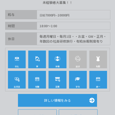
未経験者大募集！！
給与
7000
10000
日給
円
円
時間
18:00〜1:00
毎週月曜日・毎月1日・・お盆・GW・正月・
休日
年数回の社員研修旅行・有給休暇制度有り
日払
寮
体験
送迎
制服
出来高
短期
副業
学生
週一
詳しい情報をみる