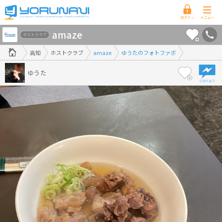
高
amaze
知
ホストクラブ
県
高知
ホストクラブ
amaze
ゆうたのフォトファボ
版
ゆうた