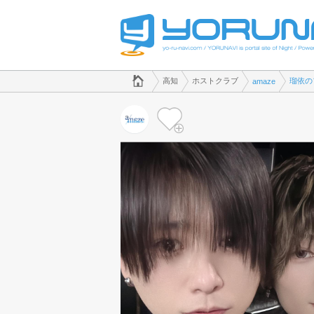
でホストクラブのことなら、ホストクラブ amaze([kana])
高知県版
高知
ホストクラブ
瑠依の
amaze