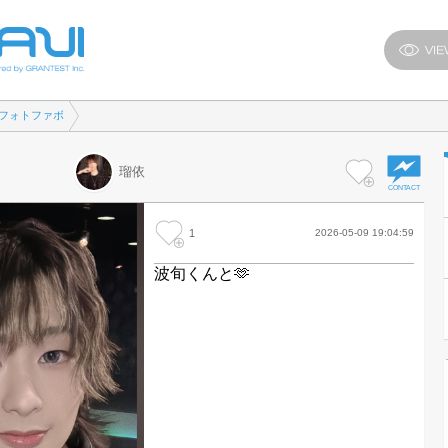
フォトファボ
瑠依
1
2026-05-09 19:04:59
波旬くんと🫶