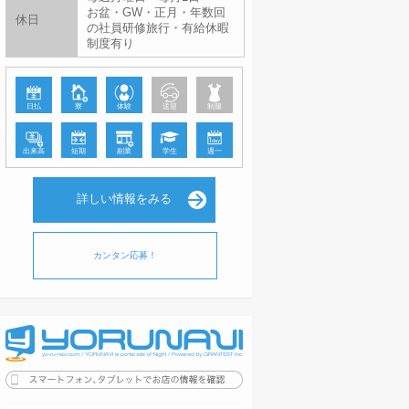
お盆・GW・正月・年数回
休日
の社員研修旅行・有給休暇
制度有り
日払
寮
体験
送迎
制服
出来高
短期
副業
学生
週一
詳しい情報をみる
カンタン応募！