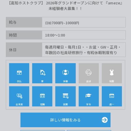
【高知ホストクラブ】 2026年グランドオープンに向けて 『ameze』
未経験者大募集！！
給与
7000
10000
日給
円
円
時間
18:00〜1:00
毎週月曜日・毎月1日・・お盆・GW・正月・
休日
年数回の社員研修旅行・有給休暇制度有り
日払
寮
体験
送迎
制服
出来高
短期
副業
学生
週一
詳しい情報をみる