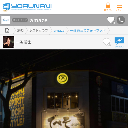
高
amaze
知
ホストクラブ
県
高知
ホストクラブ
amaze
一条 碧生のフォトファボ
版
一条 碧生