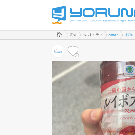
でホストクラブのことなら、ホストクラブ amaze([kana])
高知県版
高知
ホストクラブ
海月の
amaze