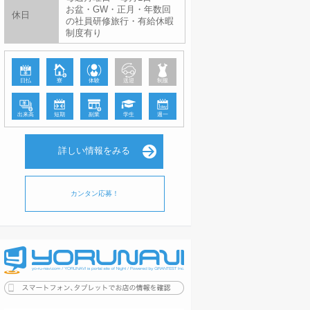
お盆・GW・正月・年数回
休日
の社員研修旅行・有給休暇
制度有り
日払
寮
体験
送迎
制服
出来高
短期
副業
学生
週一
詳しい情報をみる
カンタン応募！