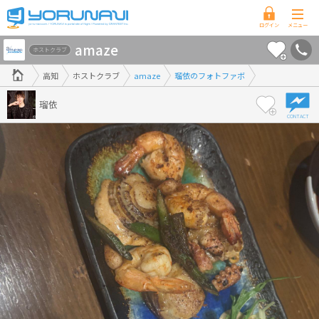
高
amaze
知
ホストクラブ
県
高知
ホストクラブ
amaze
瑠依のフォトファボ
版
瑠依