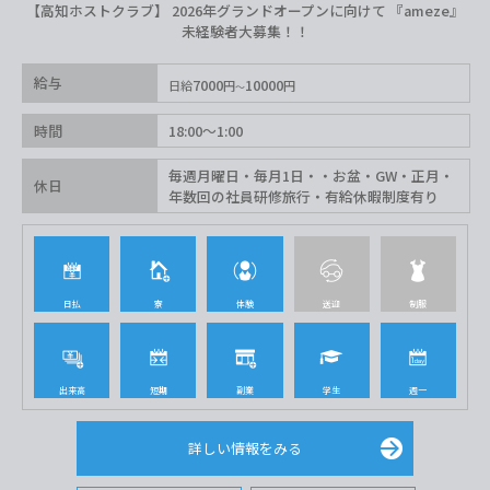
【高知ホストクラブ】 2026年グランドオープンに向けて 『ameze』
未経験者大募集！！
給与
7000
10000
日給
円
円
時間
18:00〜1:00
毎週月曜日・毎月1日・・お盆・GW・正月・
休日
年数回の社員研修旅行・有給休暇制度有り
日払
寮
体験
送迎
制服
出来高
短期
副業
学生
週一
詳しい情報をみる