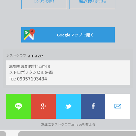
カンタン応募！
電話で問い合わせる
Googleマップで開く
amaze
ホストクラブ
高知県高知市廿代町4-9
メトロポリタンビル6F西
09057193434
TEL:
友達にホストクラブamazeを教える