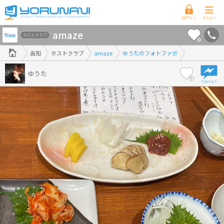
高
amaze
知
ホストクラブ
県
高知
ホストクラブ
amaze
ゆうたのフォトファボ
版
ゆうた