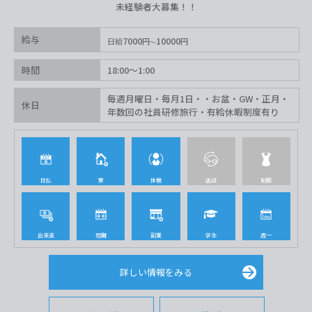
未経験者大募集！！
給与
7000
10000
日給
円
円
時間
18:00〜1:00
毎週月曜日・毎月1日・・お盆・GW・正月・
休日
年数回の社員研修旅行・有給休暇制度有り
日払
寮
体験
送迎
制服
出来高
短期
副業
学生
週一
詳しい情報をみる