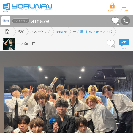
高
amaze
知
ホストクラブ
県
高知
ホストクラブ
amaze
一ノ瀬 仁のフォトファボ
版
一ノ瀬 仁