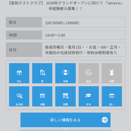
【高知ホストクラブ】 2026年グランドオープンに向けて 『ameze』
未経験者大募集！！
給与
7000
10000
日給
円
円
時間
18:00〜1:00
毎週月曜日・毎月1日・・お盆・GW・正月・
休日
年数回の社員研修旅行・有給休暇制度有り
日払
寮
体験
送迎
制服
出来高
短期
副業
学生
週一
詳しい情報をみる