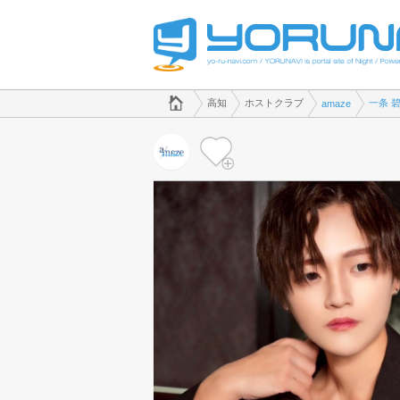
でホストクラブのことなら、ホストクラブ amaze([kana])
高知県版
高知
ホストクラブ
一条 
amaze