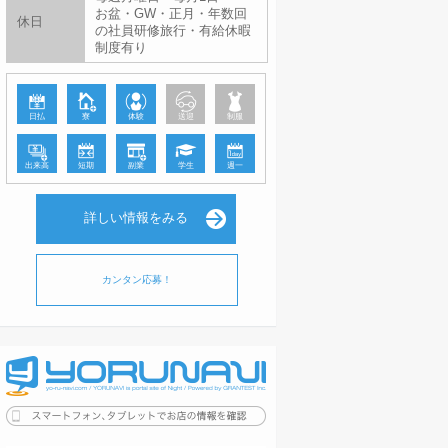
お盆・GW・正月・年数回
休日
の社員研修旅行・有給休暇
制度有り
日払
寮
体験
送迎
制服
出来高
短期
副業
学生
週一
詳しい情報をみる
カンタン応募！