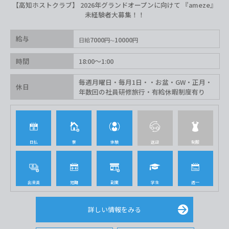
【高知ホストクラブ】 2026年グランドオープンに向けて 『ameze』
未経験者大募集！！
給与
7000
10000
日給
円
円
時間
18:00〜1:00
毎週月曜日・毎月1日・・お盆・GW・正月・
休日
年数回の社員研修旅行・有給休暇制度有り
日払
寮
体験
送迎
制服
出来高
短期
副業
学生
週一
詳しい情報をみる