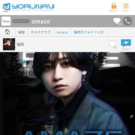
高
amaze
知
ホストクラブ
県
高知
ホストクラブ
amaze
瑠依のフォトファボ
版
瑠依