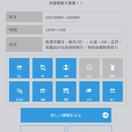
未経験者大募集！！
給与
7000
10000
日給
円
円
時間
18:00〜1:00
毎週月曜日・毎月1日・・お盆・GW・正月・
休日
年数回の社員研修旅行・有給休暇制度有り
日払
寮
体験
送迎
制服
出来高
短期
副業
学生
週一
詳しい情報をみる