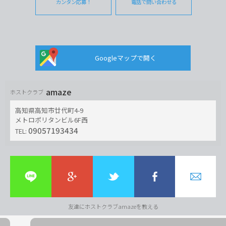
カンタン応募！
電話で問い合わせる
Googleマップで開く
amaze
ホストクラブ
高知県高知市廿代町4-9
メトロポリタンビル6F西
09057193434
TEL:
友達にホストクラブamazeを教える