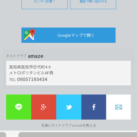
カンタン応募！
電話で問い合わせる
Googleマップで開く
amaze
ホストクラブ
高知県高知市廿代町4-9
メトロポリタンビル6F西
09057193434
TEL:
友達にホストクラブamazeを教える