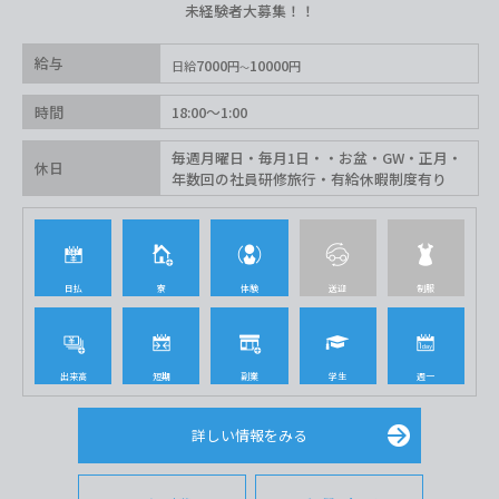
未経験者大募集！！
給与
7000
10000
日給
円
円
時間
18:00〜1:00
毎週月曜日・毎月1日・・お盆・GW・正月・
休日
年数回の社員研修旅行・有給休暇制度有り
日払
寮
体験
送迎
制服
出来高
短期
副業
学生
週一
詳しい情報をみる