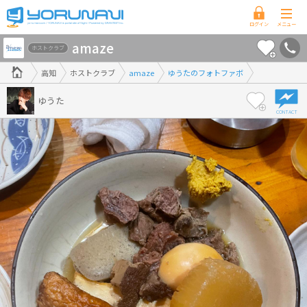
高
amaze
知
ホストクラブ
県
高知
ホストクラブ
amaze
ゆうたのフォトファボ
版
ゆうた