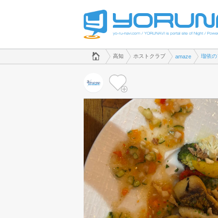
でホストクラブのことなら、ホストクラブ amaze([kana])
高知県版
高知
ホストクラブ
瑠依の
amaze