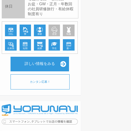
お盆・GW・正月・年数回
休日
の社員研修旅行・有給休暇
制度有り
日払
寮
体験
送迎
制服
出来高
短期
副業
学生
週一
詳しい情報をみる
カンタン応募！