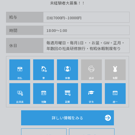
未経験者大募集！！
給与
7000
10000
日給
円
円
時間
18:00〜1:00
毎週月曜日・毎月1日・・お盆・GW・正月・
休日
年数回の社員研修旅行・有給休暇制度有り
日払
寮
体験
送迎
制服
出来高
短期
副業
学生
週一
詳しい情報をみる