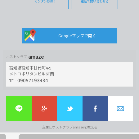
カンタン応募！
電話で問い合わせる
Googleマップで開く
amaze
ホストクラブ
高知県高知市廿代町4-9
メトロポリタンビル6F西
09057193434
TEL:
友達にホストクラブamazeを教える