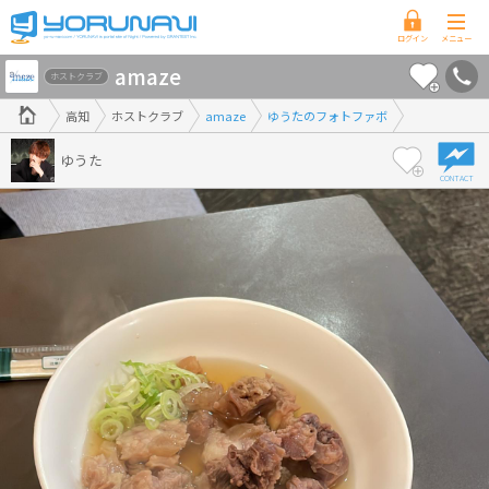
高
amaze
知
ホストクラブ
県
高知
ホストクラブ
amaze
ゆうたのフォトファボ
版
ゆうた