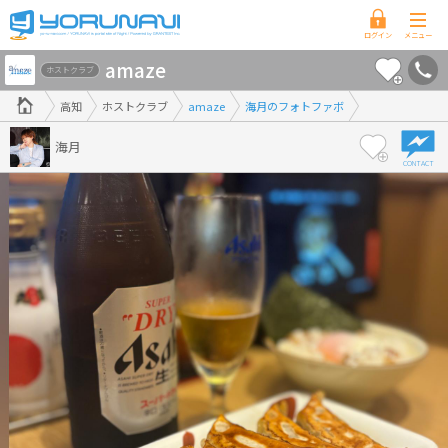
高
amaze
知
ホストクラブ
県
高知
ホストクラブ
amaze
海月のフォトファボ
版
海月