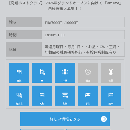
【高知ホストクラブ】 2026年グランドオープンに向けて 『ameze』
未経験者大募集！！
給与
7000
10000
日給
円
円
時間
18:00〜1:00
毎週月曜日・毎月1日・・お盆・GW・正月・
休日
年数回の社員研修旅行・有給休暇制度有り
日払
寮
体験
送迎
制服
出来高
短期
副業
学生
週一
詳しい情報をみる