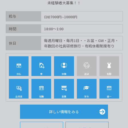
未経験者大募集！！
給与
7000
10000
日給
円
円
時間
18:00〜1:00
毎週月曜日・毎月1日・・お盆・GW・正月・
休日
年数回の社員研修旅行・有給休暇制度有り
日払
寮
体験
送迎
制服
出来高
短期
副業
学生
週一
詳しい情報をみる