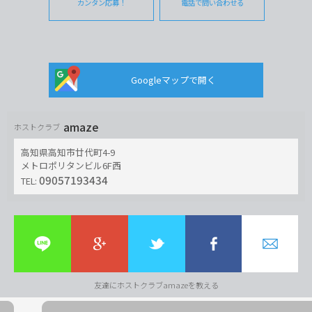
カンタン応募！
電話で問い合わせる
Googleマップで開く
amaze
ホストクラブ
高知県高知市廿代町4-9
メトロポリタンビル6F西
09057193434
TEL:
友達にホストクラブamazeを教える