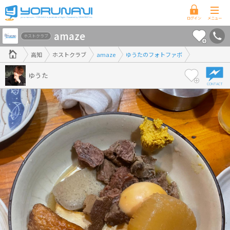
高
amaze
知
ホストクラブ
県
高知
ホストクラブ
amaze
ゆうたのフォトファボ
版
ゆうた