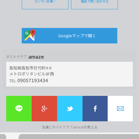
カンタン応募！
電話で問い合わせる
Googleマップで開く
amaze
ホストクラブ
高知県高知市廿代町4-9
メトロポリタンビル6F西
09057193434
TEL:
友達にホストクラブamazeを教える