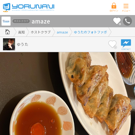
高
amaze
知
ホストクラブ
県
高知
ホストクラブ
amaze
ゆうたのフォトファボ
版
ゆうた