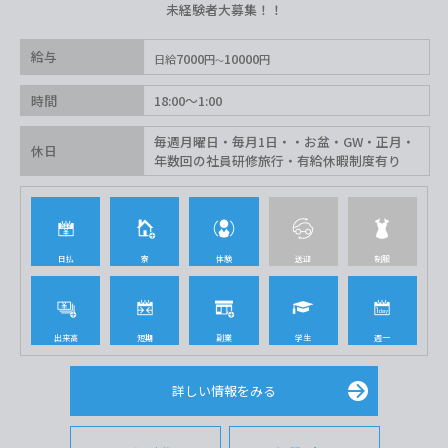
未経験者大募集！！
給与
7000
10000
日給
円
円
時間
18:00〜1:00
毎週月曜日・毎月1日・・お盆・GW・正月・
休日
年数回の社員研修旅行・有給休暇制度有り
日払
寮
体験
送迎
制服
出来高
短期
副業
学生
週一
詳しい情報をみる