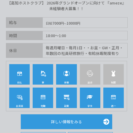
【高知ホストクラブ】 2026年グランドオープンに向けて 『ameze』
未経験者大募集！！
給与
7000
10000
日給
円
円
時間
18:00〜1:00
毎週月曜日・毎月1日・・お盆・GW・正月・
休日
年数回の社員研修旅行・有給休暇制度有り
日払
寮
体験
送迎
制服
出来高
短期
副業
学生
週一
詳しい情報をみる