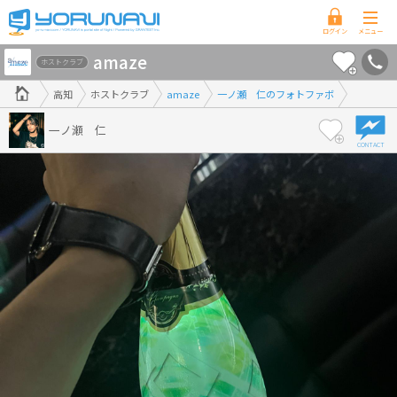
高
amaze
知
ホストクラブ
県
高知
ホストクラブ
amaze
一ノ瀬 仁のフォトファボ
版
一ノ瀬 仁