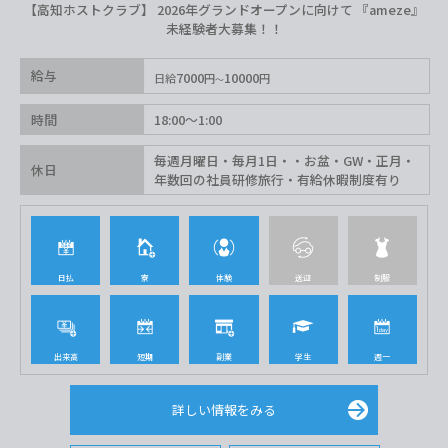
【高知ホストクラブ】 2026年グランドオープンに向けて 『ameze』
未経験者大募集！！
給与
7000
10000
日給
円
円
時間
18:00〜1:00
毎週月曜日・毎月1日・・お盆・GW・正月・
休日
年数回の社員研修旅行・有給休暇制度有り
日払
寮
体験
送迎
制服
出来高
短期
副業
学生
週一
詳しい情報をみる