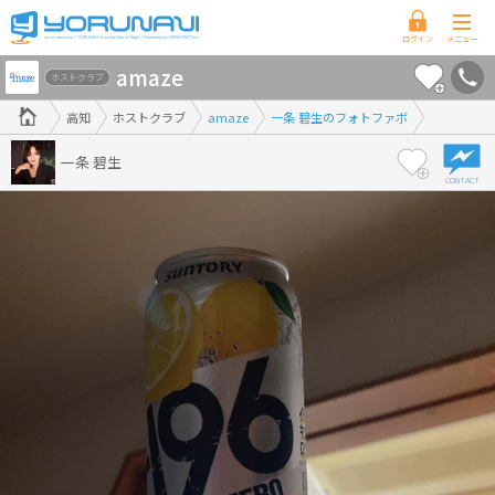
高
amaze
知
ホストクラブ
県
高知
ホストクラブ
amaze
一条 碧生のフォトファボ
版
一条 碧生