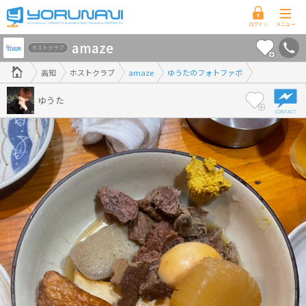
高
amaze
知
ホストクラブ
県
高知
ホストクラブ
amaze
ゆうたのフォトファボ
版
ゆうた