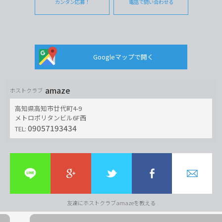
カンタン応募！
電話で問い合わせる
Googleマップで開く
amaze
ホストクラブ
高知県高知市廿代町4-9
メトロポリタンビル6F西
09057193434
TEL:
友達にホストクラブamazeを教える