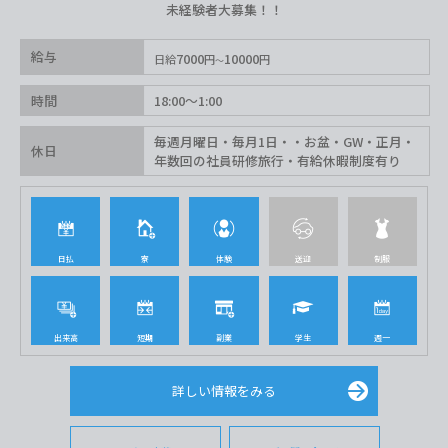
未経験者大募集！！
給与
7000
10000
日給
円
円
時間
18:00〜1:00
毎週月曜日・毎月1日・・お盆・GW・正月・
休日
年数回の社員研修旅行・有給休暇制度有り
日払
寮
体験
送迎
制服
出来高
短期
副業
学生
週一
詳しい情報をみる