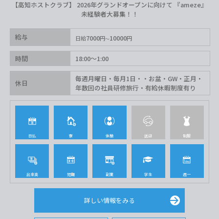
【高知ホストクラブ】 2026年グランドオープンに向けて 『ameze』
未経験者大募集！！
給与
7000
10000
日給
円
円
時間
18:00〜1:00
毎週月曜日・毎月1日・・お盆・GW・正月・
休日
年数回の社員研修旅行・有給休暇制度有り
日払
寮
体験
送迎
制服
出来高
短期
副業
学生
週一
詳しい情報をみる