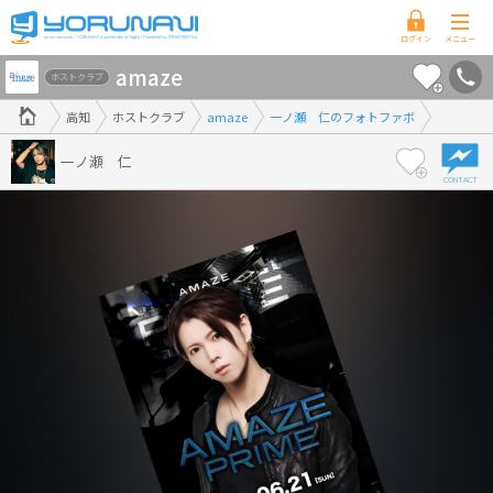
高
amaze
知
ホストクラブ
県
高知
ホストクラブ
amaze
一ノ瀬 仁のフォトファボ
版
一ノ瀬 仁