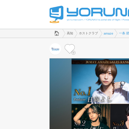
でホストクラブのことなら、ホストクラブ amaze([kana])
高知県版
高知
ホストクラブ
一条 
amaze