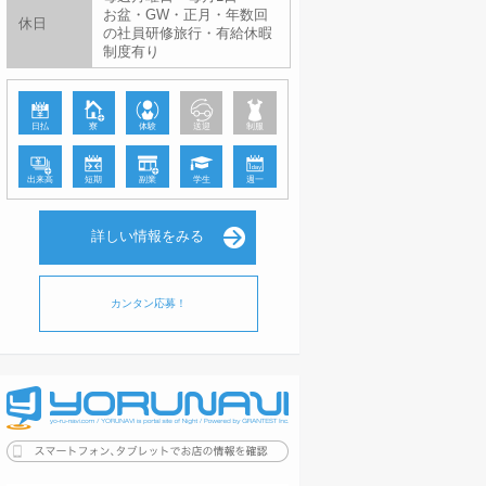
お盆・GW・正月・年数回
休日
の社員研修旅行・有給休暇
制度有り
日払
寮
体験
送迎
制服
出来高
短期
副業
学生
週一
詳しい情報をみる
カンタン応募！