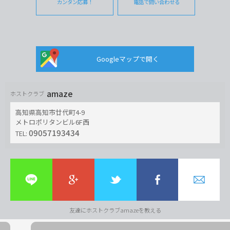
カンタン応募！
電話で問い合わせる
Googleマップで開く
amaze
ホストクラブ
高知県高知市廿代町4-9
メトロポリタンビル6F西
09057193434
TEL:
友達にホストクラブamazeを教える