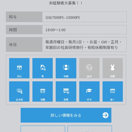
未経験者大募集！！
給与
7000
10000
日給
円
円
時間
18:00〜1:00
毎週月曜日・毎月1日・・お盆・GW・正月・
休日
年数回の社員研修旅行・有給休暇制度有り
日払
寮
体験
送迎
制服
出来高
短期
副業
学生
週一
詳しい情報をみる