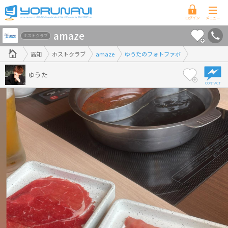
高
amaze
知
ホストクラブ
県
高知
ホストクラブ
amaze
ゆうたのフォトファボ
版
ゆうた