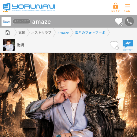
高
amaze
知
ホストクラブ
県
高知
ホストクラブ
amaze
海月のフォトファボ
版
海月