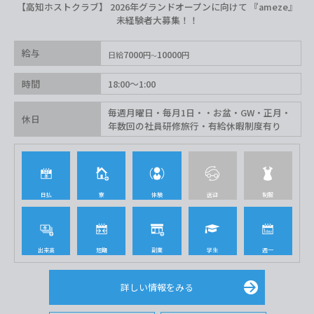
【高知ホストクラブ】 2026年グランドオープンに向けて 『ameze』
未経験者大募集！！
給与
7000
10000
日給
円
円
時間
18:00〜1:00
毎週月曜日・毎月1日・・お盆・GW・正月・
休日
年数回の社員研修旅行・有給休暇制度有り
日払
寮
体験
送迎
制服
出来高
短期
副業
学生
週一
詳しい情報をみる