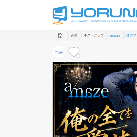
でホストクラブのことなら、ホストクラブ amaze([kana])
高知県版
高知
ホストクラブ
輝のフ
amaze