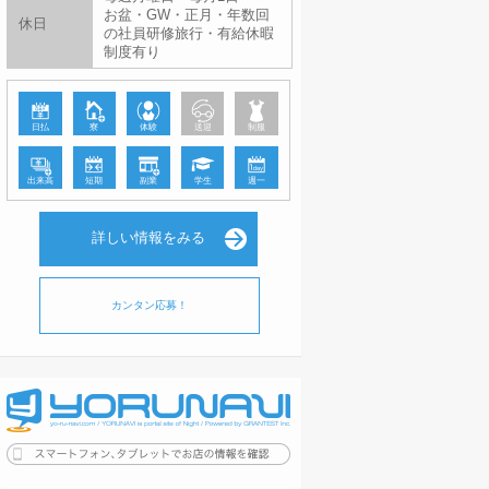
お盆・GW・正月・年数回
休日
の社員研修旅行・有給休暇
制度有り
日払
寮
体験
送迎
制服
出来高
短期
副業
学生
週一
詳しい情報をみる
カンタン応募！